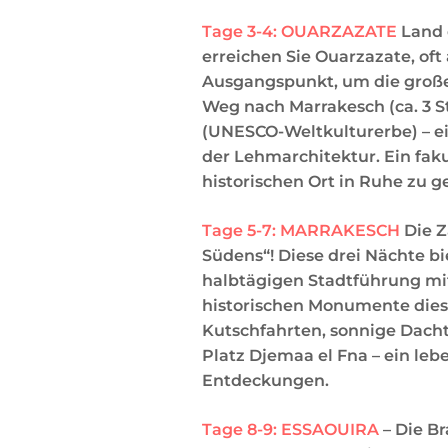
Tage 3-4: OUARZAZATE
Land d
erreichen Sie Ouarzazate, oft
Ausgangspunkt, um die große
Weg nach Marrakesch (ca. 3 S
(UNESCO-Weltkulturerbe) – ei
der Lehmarchitektur. Ein fak
historischen Ort in Ruhe zu g
Tage 5-7: MARRAKESCH
Die Z
Südens“! Diese drei Nächte bi
halbtägigen Stadtführung mi
historischen Monumente diese
Kutschfahrten, sonnige Dacht
Platz Djemaa el Fna – ein leb
Entdeckungen.
Tage 8-9: ESSAOUIRA
– Die B