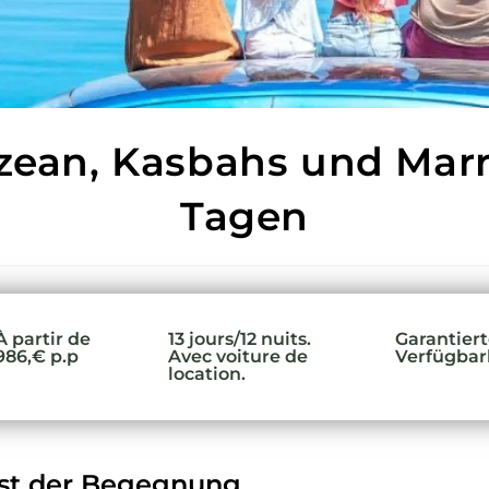
zean, Kasbahs und Marr
Tagen
À partir de
13 jours/12 nuits.
Garantier
986,€ p.p
Avec voiture de
Verfügbar
location.
st der Begegnung