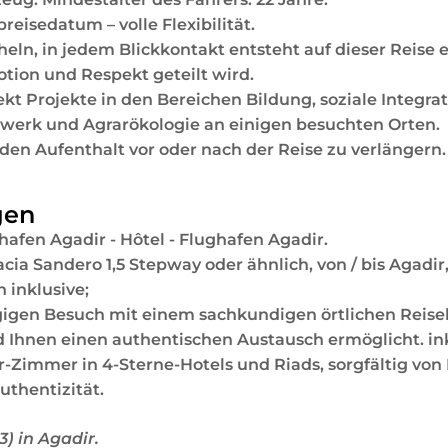
reisedatum – volle Flexibilität.
ln, in jedem Blickkontakt entsteht auf dieser Reise 
otion und Respekt geteilt wird.
ekt Projekte in den Bereichen Bildung, soziale Integrat
werk und Agrarökologie an einigen besuchten Orten.
 den Aufenthalt vor oder nach der Reise zu verlängern.
gen
hafen Agadir - Hôtel - Flughafen Agadir.
ia Sandero 1,5 Stepway oder ähnlich, von / bis Agadi
 inklusive;
gen Besuch mit einem sachkundigen örtlichen Reiseleit
d Ihnen einen authentischen Austausch ermöglicht. ink
r-Zimmer in 4-Sterne-Hotels und Riads, sorgfältig vo
uthentizität.
3) in Agadir.