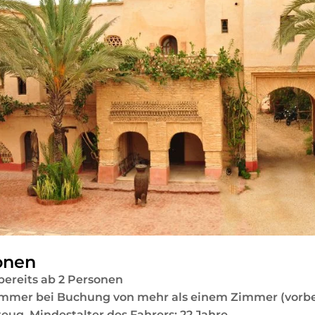
onen
bereits ab 2 Personen
mmer bei Buchung von mehr als einem Zimmer (vorbeh
eug. Mindestalter des Fahrers: 22 Jahre.