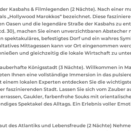
er Kasbahs & Filmlegenden (2 Nächte). Nach einer male
 als „Hollywood Marokkos“ bezeichnet. Diese fasziniere
n Oasen und die legendäre Straße der Kasbahs zu ent
td. 30), machen Sie einen unverzichtbaren Abstecher
n spektakuläres, befestigtes Dorf und ein wahres Sy
ultatives Mittagessen kann vor Ort eingenommen werd
enießen und gleichzeitig die lokale Wirtschaft zu unte
auberhafte Königsstadt (3 Nächte). Willkommen in Mar
eten Ihnen eine vollständige Immersion in das pulsier
t einem lokalen Experten entdecken Sie die wichtigs
r faszinierenden Stadt. Lassen Sie sich vom Zauber au
errassen, Gaukler, farbenfrohe Souks mit orientalisc
endiges Spektakel des Alltags. Ein Erlebnis voller Emo
raut des Atlantiks und Lebensfreude (2 Nächte) Nehme