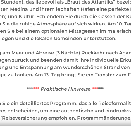
 Stunden), das liebevoll als „Braut des Atlantiks” beze
tigten Medina und ihrem lebhaften Hafen eine perfekte
en) und Kultur. Schlendern Sie durch die Gassen der K
 Sie die ruhige Atmosphäre auf sich wirken. Am 10. 
nnen Sie bei einem optionalen Mittagessen im malerisc
nlegen und die lokalen Gemeinden unterstützen.
 am Meer und Abreise (3 Nächte) Rückkehr nach Agadi
wagen zurück und beenden damit Ihre individuelle Erk
lung und Entspannung am wunderschönen Strand von A
e zu tanken. Am 13. Tag bringt Sie ein Transfer zum F
***
***
Praktische Hinweise
***
***
Sie ein detailliertes Programm, das alle Reiseformalit
vices entscheiden, um eine authentische und eindrucks
(Reiseversicherung empfohlen. Programmänderungen