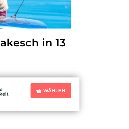
akesch in 13
te
WÄHLEN
keit