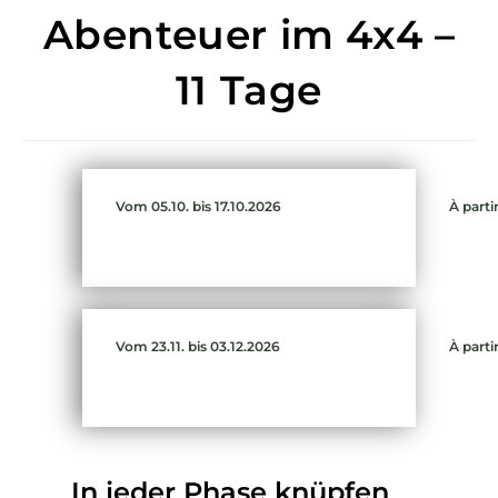
Abenteuer im 4x4 –
11 Tage
Vom 05.10. bis 17.10.2026
À parti
Vom 23.11. bis 03.12.2026
À parti
In jeder Phase knüpfen