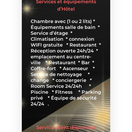
Services et équipements
d’Hôtel
Chambre avec (1 ou 2 lits) *
Équipements salle de bain *
Service d’étage *
Climatisation * connexion
WIFI gratuite * Restaurant *
Réception ouverte 24h/24 *
emplacement au centre-
ville
* Restaurant * Bar *
Coffre-fort * Ascenseur *
Service de nettoyage *
change * conciergerie *
Room Service 24/24h *
Piscine * Fitness *
Parking
privé * Équipe de sécurité
24/24 .
Service client disponible