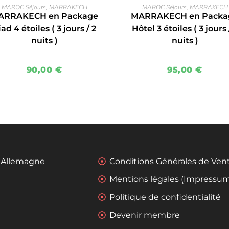
EN SAVOIR PLUS
EN SAVOIR PLUS
MAROC Séjours
,
MARRAKECH
MAROC Séjours
,
MARRAKECH
ARRAKECH en Package
MARRAKECH en Packa
ad 4 étoiles ( 3 jours / 2
Hôtel 3 étoiles ( 3 jours 
nuits )
nuits )
90,00
€
95,00
€
- Allemagne
Conditions Générales de Ven
Mentions légales (Impressu
Politique de confidentialité
Devenir membre