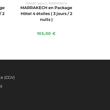
EN SAVOIR PLUS
MAROC Séjours
,
MARRAKECH
ge
MARRAKECH en Package
/ 2
Hôtel 4 étoiles ( 3 jours / 2
nuits )
105,00
€
te (CGV)
m)