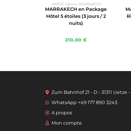
EN SAVOIR PLUS
MAROC Séjours
,
MARRAKECH
MARRAKECH en Package
M
Hôtel 5 étoiles (3 jours / 2
Ri
nuits)
210,00
€
Zum Bahnhof 21 - D - 31311 Uetze 
WhatsApp +49 177 890 3243
A propos
Mon compte