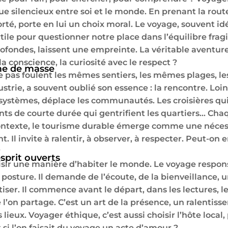
e silencieux entre soi et le monde. En prenant la rout
rté, porte en lui un choix moral. Le voyage, souvent 
ertile pour questionner notre place dans l’équilibre fragi
ofondes, laissent une empreinte. La véritable aventure 
a conscience, la curiosité avec le respect ?
me de masse
 pas foulent les mêmes sentiers, les mêmes plages, le
trie, a souvent oublié son essence : la rencontre. Loin 
osystèmes, déplace les communautés. Les croisières qui 
ents de courte durée qui gentrifient les quartiers… C
ontexte, le tourisme durable émerge comme une néces
. Il invite à ralentir, à observer, à respecter. Peut-on
?
sprit ouverts
hoisir une manière d’habiter le monde. Le voyage respon
e posture. Il demande de l’écoute, de la bienveillance, u
iser. Il commence avant le départ, dans les lectures, le
 l’on partage. C’est un art de la présence, un ralentiss
ux. Voyager éthique, c’est aussi choisir l’hôte local, pr
Et si l’on faisait du voyage un acte d’amour ?