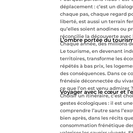
déplacement : c’est un dialogu
chaque pas, chaque regard po
liberté, est aussi un terrain f
qu’elles soient anodines ou pr
réconcilie la découverte avec l
L’ombre portée du touris
Chaque année, des millions de
Le tourisme, en devenant indus
territoires, transforme les éc
répétés à bas prix, les logem
des conséquences. Dans ce c
frénésie déconnectée du vivant
ce que l’on est venu admirer 
Voyager avec le cœur et l’e
Choisir un itinéraire, c’est c
gestes écologiques : il est un
comprendre l’autre sans l’exot
bien après, dans les récits que
consommation frénétique des lie
valoriser les savoirs vivants. 