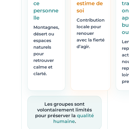
ce
estime de
tra
personne
soi
on
lle
ap
Contribution
bu
locale pour
Montagnes,
ou
renouer
désert ou
avec la fierté
espaces
Len
d’agir.
naturels
re
pour
act
retrouver
no
calme et
rep
clarté.
loi
pre
Les groupes sont
volontairement limités
pour préserver la
qualité
humaine
.