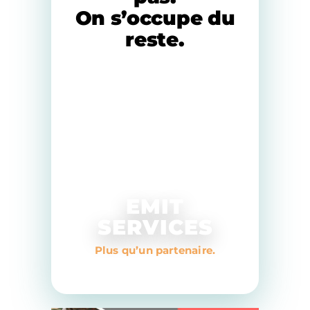
On s’occupe du
reste.
Un cadre clair, une
organisation fiable, une
expérience humaine à taille
réduite. Vous avancez
sereinement — nous gérons la
logistique.
EMIT
SERVICES
Plus qu’un partenaire.