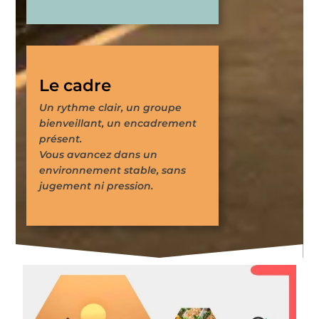
Le cadre
Un rythme clair, un groupe
bienveillant, un encadrement
présent.
Vous avancez dans un
environnement stable, sans
jugement ni pression.