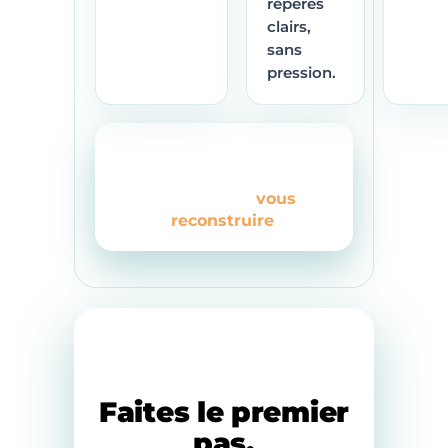
repères
clairs,
sans
pression.
Vous pouvez vous
concentrer sur
l’essentiel :
vous
.
reconstruire
VOTRE DÉPART COMMENCE ICI
Faites le premier
pas.