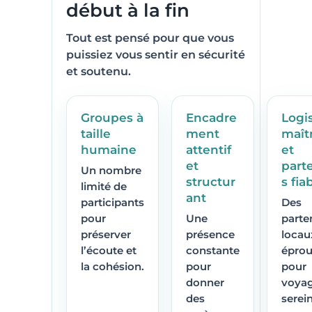
début à la fin
Tout est pensé pour que vous
puissiez vous sentir en sécurité
et soutenu.
Groupes à
Encadre
Logi
taille
ment
maît
humaine
attentif
et
et
part
Un nombre
structur
s fia
limité de
ant
participants
Des
pour
Une
parte
préserver
présence
locau
l’écoute et
constante
épro
la cohésion.
pour
pour
donner
voya
des
serei