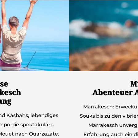
se
M
akesch
Abenteuer A
ung
Marrakesch: Erweckun
end Kasbahs, lebendiges
Souks bis zu den vibri
empo die spektakuläre
Marrakesch unvergle
elouet nach Ouarzazate.
Erfahrung auch ein di