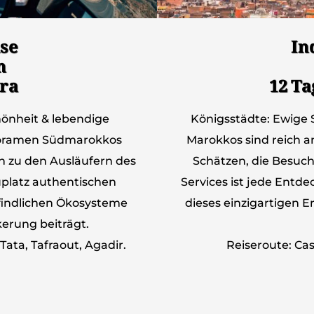
se
In
n
ra
12 Ta
önheit & lebendige
Königsstädte: Ewige 
noramen Südmarokkos
Marokkos sind reich an
hin zu den Ausläufern des
Schätzen, die Besuche
uplatz authentischen
Services ist jede Entd
pfindlichen Ökosysteme
dieses einzigartigen 
erung beiträgt.
Tata, Tafraout, Agadir.
Reiseroute: Ca