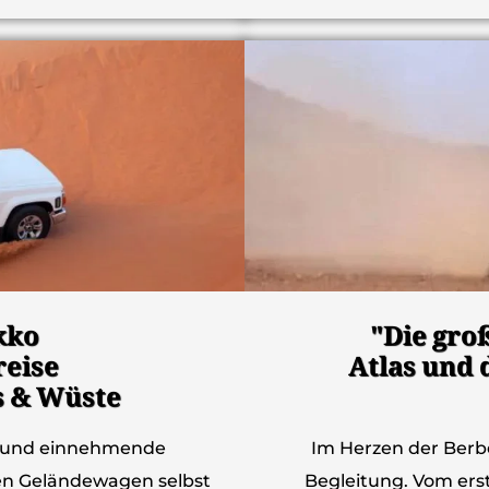
kko
"Die gro
reise
Atlas und
s & Wüste
ige und einnehmende
Im Herzen der Berbe
len Geländewagen selbst
Begleitung. Vom ers